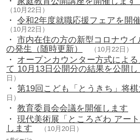
・
家庭教育公開講座を開催します（
（10月22日）
・
令和2年度就職応援フェアを開催
（10月22日）
・
市内在住の方の新型コロナウイ
の発生（随時更新）
（10月22日）
・
オープンカウンター方式による
て 10月13日公開分の結果を公開
日）
・
第19回こども「とうきち」将棋
日）
・
教育委員会会議を開催します
・
現代美術展「ところざわ アー
します
（10月20日）
« 前ページへ