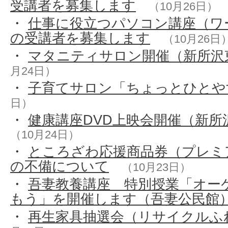
受講者を募集します
（10月26日）
・
仕事に役立つパソコン講座（ワ
の受講者を募集します
（10月26日
・
マタニティサロン開催（新所沢
月24日）
・
子育てサロン「ちょっとひとや
日）
・
健康講座DVD上映会開催（新所
（10月24日）
・
ところざわ応援商品券（プレミ
の不備について
（10月23日）
・
吾妻教養講座 特別授業「オー
もう」を開催します（吾妻公民館
・
再生家具抽選会（リサイクルふ