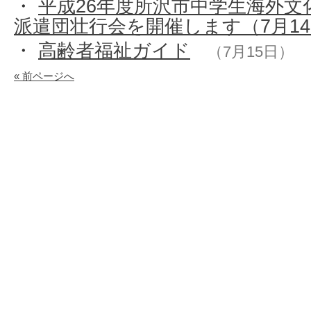
・
平成26年度所沢市中学生海外文
派遣団壮行会を開催します（7月1
・
高齢者福祉ガイド
（7月15日）
« 前ページへ