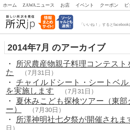
ホーム
ZAWA
ニュース
お店
イベント
クーポン
ビ
「いいね！」するとfacebook
2014年7月 のアーカイブ
・
所沢農産物親子料理コンテスト
た
（7月31日）
・
チャイルドシート・シートベル
を実施します
（7月31日）
・
夏休みこども探検ツアー（東部
ー）
（7月30日）
・
所澤神明社七夕祭が開催されます(
日）