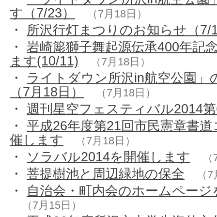
す（7/23）
（7月18日）
・
所沢行灯まつりのお知らせ（7/1
・
岩崎簓獅子舞起源伝承400年記
ます(10/11)
（7月18日）
・
ライトダウン所沢in航空公園」
（7月18日）
（7月18日）
・
週刊星空フェスティバル2014第
・
平成26年度第21回市民憲章書
催します
（7月18日）
・
ソラバル2014を開催します
（
・
菩提樹池と周辺緑地の保全
（7
・
自治会・町内会のホームページ
（7月15日）