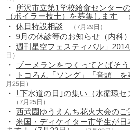
・
所沢市立第1学校給食センター
（ボイラー技士）を募集します
（
・
休日特設相談
（7月29日）
・
9月の休診等のお知らせ（内科
・
週刊星空フェスティバル」201
日）
・
ブーメランをつくってとばそう
・
トコろん「ソング」「音頭」を
月25日）
・
｢下水道の日｣の集い（水循環セ
（7月25日）
・
西武園ゆうえんち花火大会のご
・
米国・ディケイター市学生が日