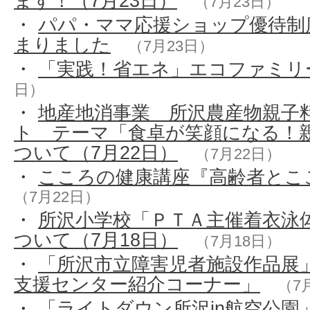
ます！（7月23日）
（7月23日）
・
パパ・ママ応援ショップ優待制
まりました
（7月23日）
・
「実践！省エネ」エコファミリ
日）
・
地産地消事業 所沢農産物親子
ト テーマ「食卓が笑顔になる！
ついて（7月22日）
（7月22日）
・
こころの健康講座『高齢者とこ
（7月22日）
・
所沢小学校「ＰＴＡ主催着衣泳
ついて（7月18日）
（7月18日）
・
「所沢市立障害児者施設作品展
支援センター紹介コーナー」
（7
・
「ライトダウン所沢in航空公園