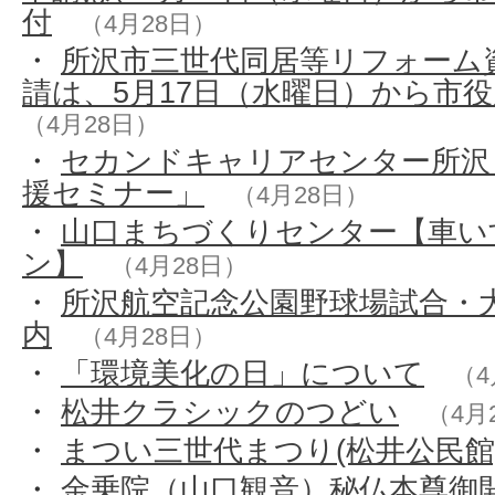
付
（4月28日）
・
所沢市三世代同居等リフォーム
請は、5月17日（水曜日）から市
（4月28日）
・
セカンドキャリアセンター所沢
援セミナー」
（4月28日）
・
山口まちづくりセンター【車い
ン】
（4月28日）
・
所沢航空記念公園野球場試合・
内
（4月28日）
・
「環境美化の日」について
（4
・
松井クラシックのつどい
（4月
・
まつい三世代まつり(松井公民館
・
金乗院（山口観音）秘仏本尊御