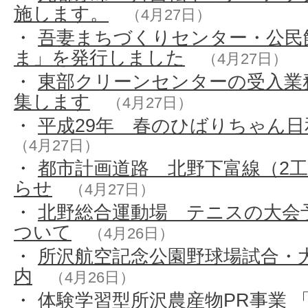
施します。
（4月27日）
・
吾妻まちづくりセンター・公民
ま」を発行しました
（4月27日）
・
東部クリーンセンターの受入業
集します
（4月27日）
・
平成29年 春のひばりちゃん
（4月27日）
・
都市計画道路 北野下富線（2
らせ
（4月27日）
・
北野総合運動場 テニスの大会
ついて
（4月26日）
・
所沢航空記念公園野球場試合・
内
（4月26日）
・
体験学習型所沢農産物PR事業 