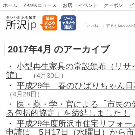
ホーム
ZAWA
ニュース
お店
イベント
クーポン
ビ
「いいね！」するとfacebook
2017年4月 のアーカイブ
・
小型再生家具の常設頒布（リサ
館）
（4月30日）
・
平成29年 春のひばりちゃん
（4月28日）
・
医・薬・学・官による「市民の
る包括的協定」を締結しました！
・
平成29年度所沢市住宅リフォー
申請は、5月17日（水曜日）から