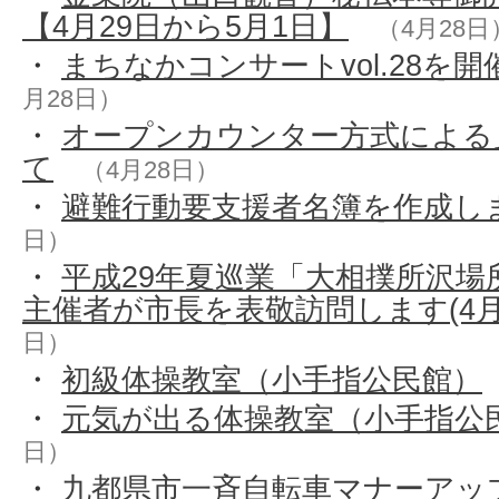
【4月29日から5月1日】
（4月28日
・
まちなかコンサートvol.28を
月28日）
・
オープンカウンター方式による
て
（4月28日）
・
避難行動要支援者名簿を作成し
日）
・
平成29年夏巡業「大相撲所沢場
主催者が市長を表敬訪問します(4月
日）
・
初級体操教室（小手指公民館）
・
元気が出る体操教室（小手指公
日）
・
九都県市一斉自転車マナーアッ