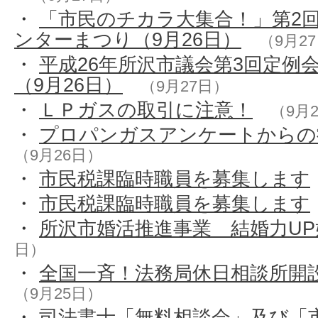
・
「市民のチカラ大集合！」第2
ンターまつり（9月26日）
（9月2
・
平成26年所沢市議会第3回定例
（9月26日）
（9月27日）
・
ＬＰガスの取引に注意！
（9月
・
プロパンガスアンケートからの
（9月26日）
・
市民税課臨時職員を募集します
・
市民税課臨時職員を募集します
・
所沢市婚活推進事業 結婚力UP
日）
・
全国一斉！法務局休日相談所開
（9月25日）
・
司法書士「無料相談会」及び「