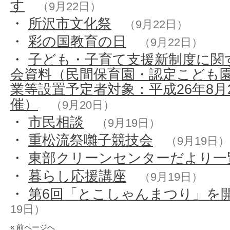
す
（9月22日）
・
所沢市文化祭
（9月22日）
・
彩の国教育の日
（9月22日）
・
子ども・子育て支援新制度に関
会資料（民間保育園・認定こども
業等設置予定者対象：平成26年8月2
催）
（9月20日）
・
市民相談
（9月19日）
・
重松流祭囃子競技会
（9月19日）
・
東部クリーンセンターだより一
・
暮らし応援講座
（9月19日）
・
第6回「とこしゃんまつり」を
19日）
« 前ページへ