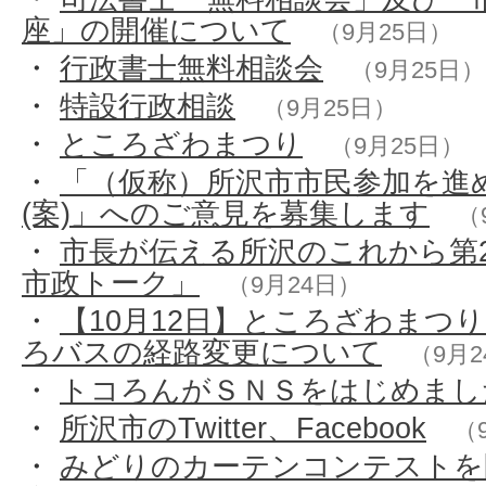
座」の開催について
（9月25日）
・
行政書士無料相談会
（9月25日）
・
特設行政相談
（9月25日）
・
ところざわまつり
（9月25日）
・
「（仮称）所沢市市民参加を進
(案)」へのご意見を募集します
（
・
市長が伝える所沢のこれから第2
市政トーク」
（9月24日）
・
【10月12日】ところざわまつ
ろバスの経路変更について
（9月2
・
トコろんがＳＮＳをはじめまし
・
所沢市のTwitter、Facebook
（
・
みどりのカーテンコンテストを