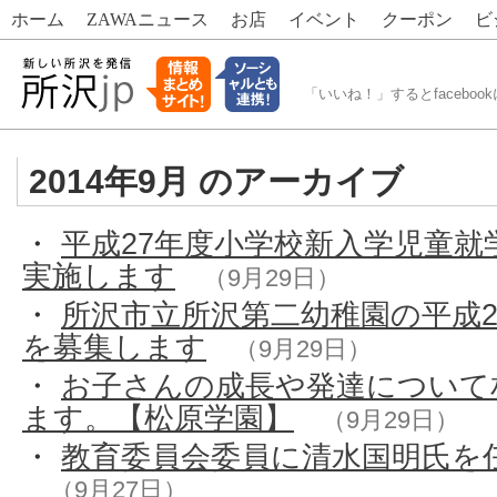
ホーム
ZAWA
ニュース
お店
イベント
クーポン
ビ
「いいね！」するとfacebook
2014年9月 のアーカイブ
・
平成27年度小学校新入学児童就
実施します
（9月29日）
・
所沢市立所沢第二幼稚園の平成2
を募集します
（9月29日）
・
お子さんの成長や発達について
ます。【松原学園】
（9月29日）
・
教育委員会委員に清水国明氏を任
（9月27日）