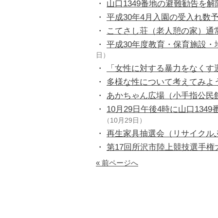
・
山口1349番地の避難勧告を解
・
平成30年4月入園の受入れ数
・
こてさし荘（老人憩の家）通
・
平成30年度教育・保育施設
日）
・
「女性に対する暴力をなくす
・
多様な性について考えてみよ
・
あかちゃん広場（小手指公民
・
10月29日午後4時に山口134
（10月29日）
・
再生家具抽選会（リサイクル
・
第17回所沢市陸上競技選手
« 前ページへ