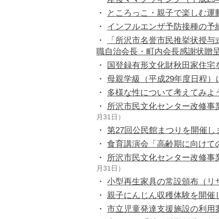
・
ところっこ・親子で楽しむ運動
・
インフルエンザ予防接種の予
・
「所沢市名誉市民推挙状授与式
職自治会長・町内会長感謝状贈呈
・
国登録有形文化財秋田家住宅を
・
母親学級（平成29年度日程）
・
多様な性について考えてみよ
・
所沢市民文化センター改修事
月31日）
・
第27回公民館まつりを開催し
・
食育講演会「高齢期に向けて
・
所沢市民文化センター改修事
月31日）
・
小型再生家具の常設頒布（リ
・
親子にんじん収穫体験を開催
・
市立児童発達支援施設の利用