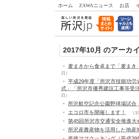
ホーム
ZAWA
ニュース
お店
2017年10月 のアーカ
・
麦まきから食卓まで「麦まき・
日）
・
平成29年度「所沢市技能功
式」「所沢市優秀建設工事等受注
日）
・
所沢航空記念公園野球場試合
・
エコロ市を開催します！
（1
・
第45回所沢市交通安全推進大
・
所沢産農産物を活用した地産
・
産後ママクッキング（平成29