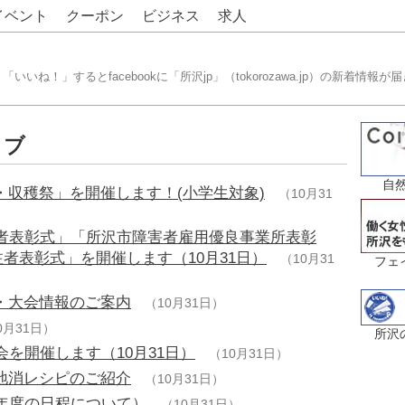
イベント
クーポン
ビジネス
求人
「いいね！」するとfacebookに「所沢jp」（tokorozawa.jp）の新着情報が
イブ
自然
収穫祭」を開催します！(小学生対象)
（10月31
労者表彰式」「所沢市障害者雇用優良事業所表彰
者表彰式」を開催します（10月31日）
（10月31
フェ
・大会情報のご案内
（10月31日）
0月31日）
所沢
会を開催します（10月31日）
（10月31日）
地消レシピのご紹介
（10月31日）
年度の日程について）
（10月31日）