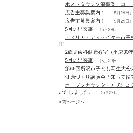
・
ホストタウン交流事業 コー
・
広告主募集案内！
（5月29日
・
広告主募集案内！
（5月29日
・
5月の出来事
（5月29日）
・
アメリカ・ディケイター市高
日）
・
2歳児歯科健康教室（平成30
・
5月の出来事
（5月29日）
・
第66回所沢市子ども写生大会
・
健康づくり講演会「知って役
・
オープンカウンター方式による
いたしました。
（5月29日）
« 前ページへ