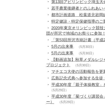
・
第13回アビリンピック埼玉大
・
若手農業後継者とのふれあい
・
都市計画道路 松葉道北岩岡
・
特定健診・特定保健指導のご
・
2020年東京オリンピック競
団が所沢で地域のお祭りに参加！
・
「第53回所沢市統計書（平成
・
5月の出来事
（5月30日）
・
5月の出来事
（5月30日）
・
【動画追加】秋草メダルレジ
プロジェクト
（5月30日）
・
マチエコ大使の活動報告を更
・
広島記念式典へ参加する生徒
・
平成30年度「親子体操教室
（5月29日）
・
平成30年度「菊づくり講習
ー）
（5月29日）