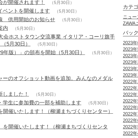
会が開催されます！
（5月30日）
カテ
イベントを開催します
（5月30日）
ニュー
線 供用開始のお知らせ
（5月30日）
ZAW
案内
（5月30日）
バッ
技大会ホストタウン交流事業 イタリア・コーリ旗手
2023
（5月30日）
（5月30日）
2023
29年版）」の頒布を開始（5月30日）
（5月30日）
2023
2023
2023
2023
ャーのオフショット動画を追加。みんなのメダル
2022年
2022年
新しました！
2022年
（5月30日）
2022
・学生に参加費の一部を補助します
（5月30日）
2022
」を開催いたします！（柳瀬まちづくりセンター）
2022
2022
会」を開催いたします！（柳瀬まちづくりセンタ
2022
2022