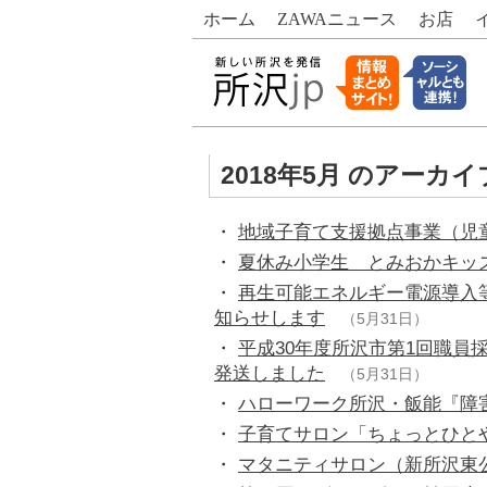
ホーム
ZAWA
ニュース
お店
2018年5月 のアーカイ
・
地域子育て支援拠点事業（児
・
夏休み小学生 とみおかキッ
・
再生可能エネルギー電源導入
知らせします
（5月31日）
・
平成30年度所沢市第1回職員
発送しました
（5月31日）
・
ハローワーク所沢・飯能『障
・
子育てサロン「ちょっとひと
・
マタニティサロン（新所沢東