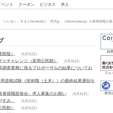
イベント
クーポン
ビジネス
求人
「いいね！」するとfacebookに「所沢jp」（tokorozawa.jp）の新着情報が
ブ
自然
童館版）
（5月31日）
ズ☆チャレンジ（富岡公民館）
（5月31日）
等調査業務に係るプロポーザルの結果についてお
フェ
採用資格試験（技術職（土木））の最終結果通知を
所沢
害者就職面接会』求人募集のお願い
（5月31日）
やすみ」
（5月31日）
公民館）
（5月31日）